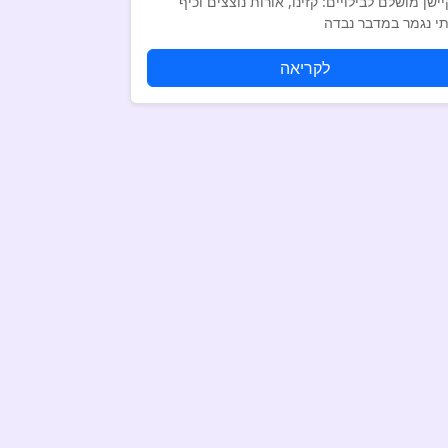
יישן מושלם לבילויים: קזינו, אורות נוצצים וכיף
י נגמר במדבר נבדה
לקריאה