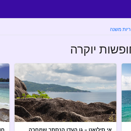
ריות משנה
ופשות יוקרה
אי סילואט – גן העדן הנסתר שמחכה
חו