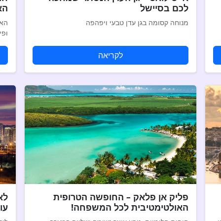
לכם בסיישל
הא
מנוחה קסומה בגן עדן טבעי ויפהפה
האי
ופי
לקריאה
פליק אן פלאק – החופשה הטרופית
לא
האולטימטיבית לכל המשפחה!
עו