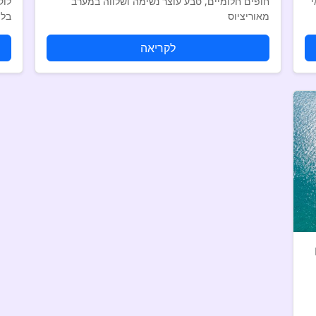
י
חופים חלומיים, טבע עוצר נשימה ושלווה במערב
לוק
מאוריציוס
בלת
לקריאה