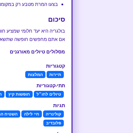
בצעו המרת מטבע רק במקומות
סיכום
בולגריה היא יעד חלומי שמציע חו
אם אתם מחפשים חופשה שתשאיר ב
מסלולים טיולים מאורגנים
קטגוריות
תיירות
המלצות
תתי-קטגוריות
טיולים לחו״ל
חופשות קיץ
ח
תגיות
קולינריה
חיי לילה
השטיח המ
פלובדיב