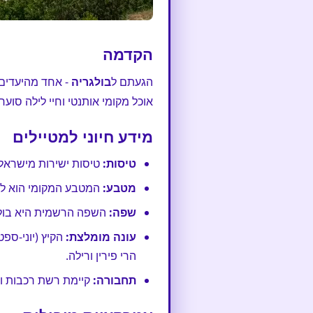
הקדמה
הגעתם ל
בולגריה
- אחד מהיעדים 
אוכל מקומי אותנטי וחיי לילה סוע
מידע חיוני למטיילים
טיסות:
טיסות ישירות מישראל נוחתות בעיקר בערים סופיה (
מטבע:
המטבע המקומי הוא לב בול
שפה:
השפה הרשמית היא בולגר
עונה מומלצת:
הקיץ (יוני-ספ
הרי פירין ורילה.
תחבורה:
קיימת רשת רכבות ואו