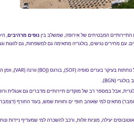
התיירותיים המבטיחים של אירופה, שמשלב בין
נופים מרהיבים
, הי
רים. עם מחירים נגישים, בולגריה מתאימה גם למשפחות, גם לזוגות וג
SOF), בורגס (BOJ) וורנה (VAR), וזמן הטיסה עומד על כ-2.5 שעות.
גרי (BGN).
ית, אבל במספר רב של מוקדים תיירותיים מדברים גם אנגלית ורוס
טמבר) מתאים למי שאוהב חופי ים וחוויות שמש, בעוד החורף (דצמבר-מ
טובוסים יעילה, מוניות זולות, ורכב להשכרה למי שמעדיף ניידות ונוחו