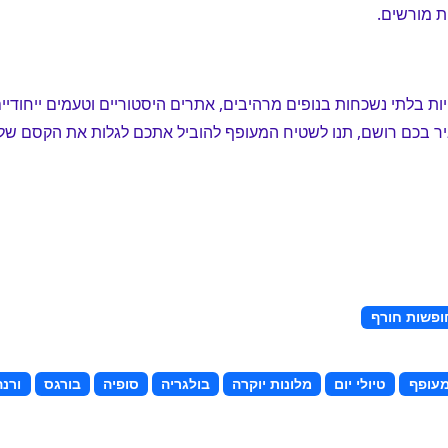
 מורשים.
ויות בלתי נשכחות בנופים מרהיבים, אתרים היסטוריים וטעמים ייחודי
כם רושם, תנו לשטיח המעופף להוביל אתכם לגלות את הקסם של ב
ופשות חורף
עופף
טיולי יום
מלונות יוקרה
בולגריה
סופיה
בורגס
ורנה