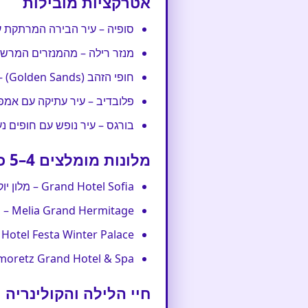
אטרקציות מובילות
סופיה – עיר הבירה המרתקת ע
מנזר רילה – מהמנזרים המרשי
חופי הזהב (Golden Sands) – אזור שוקק חיים על חוף הים עם מסעדות, ברים ומועדונים.
פלובדיב – עיר עתיקה עם אמפי
בורגס – עיר נופש עם חופים 
מלונות מומלצים 4–5 כוכבים
Grand Hotel Sofia – מלון יוקרתי בלב סופיה, מתאים לאנשי עסקים וזוגות המחפשים אווירת פאר.
Melia Grand Hermitage – מלון 5 כוכבים על חופה של חופי הזהב, כולל בריכות וספא מרגיע.
Hotel Festa Winter Palace – מלון סקי יוקרתי בבנסקו, לחוויה חורפית מושלמת.
Primoretz Grand Hotel & Spa – מלון מפנק בבורגס, מושלם למשפחות וגם
חיי הלילה והקולינריה